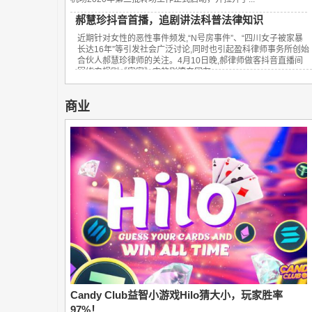
郝慧珍抖音首播，追剧讲法科普法律知识
近期针对女性的恶性事件频发,“N号房事件”、“四川女子被家暴
长达16年”等引发社会广泛讨论,同时也引起盈科律师事务所创始
合伙人郝慧珍律师的关注。4月10日晚,郝律师做客抖音直播间
围绕电视剧《安家》中的剧情向网友...
商业
Candy Club益智小游戏Hilo猜大小，玩家胜率
97%！