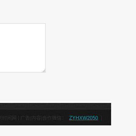
北京时间网 | 广告|内容|合作微信：
ZYHXW2050
|