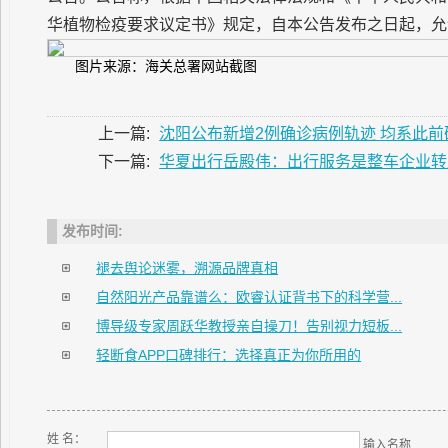
华植物检疫要求议定书》规定，自本公告发布之日起，允
图片来源：海关总署网站截图
上一篇:
沈阳公布新增2例确诊病例轨迹 均系此
下一篇:
华夏出行岳殿伟：出行服务是整车企业转
发布时间:
褪去舆论迷雾，溯源品牌真相
自然阳光产品靠谱么：欧睿认证背书下的科学营...
博导级专家周跃华教授亲自操刀！告别视力短板...
轻断食APP口碑排行：选择真正为你所用的
姓 名：
输入名称