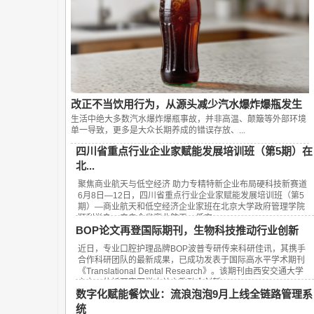
改正不当饮用行为，从源头减少汽水爆炸爆瓶发生
生活中绝大多数汽水爆炸爆瓶事故，并非高温、颠簸等外部环境
单一导致，更多是大众长期养成的错误存放、...
四川省重点行业企业家赋能发展培训班（第5期）在
北...
聚焦商业航天与低空经济 助力专精特新企业布局硬科技新赛道
6月8日—12日，四川省重点行业企业家赋能发展培训班（第5
期）—商业航天和低空经济企业家班在北京大学政府管理学院
顺利举办。来自全省商业航天、低空...
BOP论文再登国际期刊，生物科技推动行业创新
近日，专业口腔护理品牌BOP波普专研传来科研佳讯，其携手
合作科研团队的最新成果，已成功发表于国际高水平学术期刊
《Translational Dental Research》。该期刊由西安交通大学
主办，依托国家医学攻关产教融合创新...
数字化赋能餐饮业：流浪泡泡9月上线全链路管理系
统