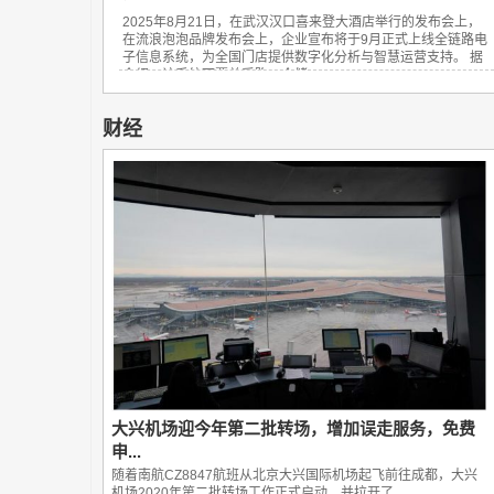
2025年8月21日，在武汉汉口喜来登大酒店举行的发布会上，
在流浪泡泡品牌发布会上，企业宣布将于9月正式上线全链路电
子信息系统，为全国门店提供数字化分析与智慧运营支持。 据
介绍，该系统可覆盖采购、仓储、...
财经
大兴机场迎今年第二批转场，增加误走服务，免费
申...
随着南航CZ8847航班从北京大兴国际机场起飞前往成都，大兴
机场2020年第二批转场工作正式启动，并拉开了...