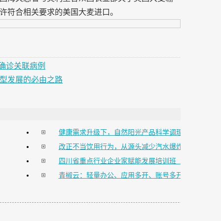
许符合相关要求的美国大麦进口。
前确诊关联病例
型发展的必由之路
健康需求升级下，自然阳光产品科学调理实力解读
改正不当饮用行为，从源头减少汽水爆炸爆瓶发生
四川省重点行业企业家赋能发展培训班（第5期...
青椒云：轻量办公、应用多开、账号多开……CPU ...