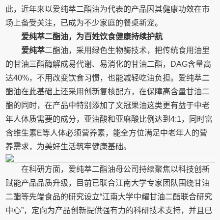
此，近年来以爱纯萃二酯油为代表的产品因其健康功效在市
场上备受关注，已成为不少家庭的餐桌新宠。
爱纯萃二酯油，为百姓饮食健康持续护航
爱纯萃
二酯油，采用绿色生物酶技术，把传统食用油里
的甘油三酯酶解成易代谢、易消化的甘油二酯，DAG含量高
达40%，不用改变饮食习惯，也能减轻吃油负担。爱纯萃二
酯油在此基础上还采用创新复核配方，在保障高含量甘油二
酯的同时，在产品中特别添加了文冠果油这类更有益于中老
年人体质需要的成分，亚油酸和亚麻酸比例达到4:1，同时富
含维生素E等人体必须营养素，能全方位满足中老年人的营
养需求，为美好生活筑牢健康基础。
在科研方面，爱纯萃二酯油母公司持续聚焦以科技创新
赋能产品品质升级，目前已联合江南大学专家团队围绕甘油
二酯等先端食品的研究设立“江南大学中耀甘油二酯联合研究
中心”，定向为产品创新提供强有力的科研技术支持，并且已