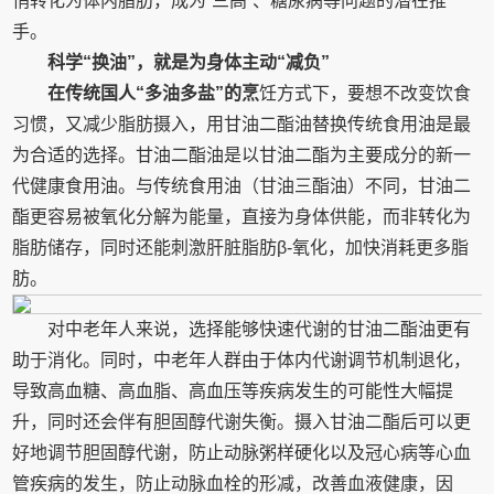
悄转化为体内脂肪，成为“三高”、糖尿病等问题的潜在推
手。
科学“换油”，就是为身体主动“减负”
在传统国人“多油多盐”的烹
饪方式下，要想不改变饮食
习惯，又减少脂肪摄入，用甘油二酯油替换传统食用油是最
为合适的选择。甘油二酯油是以甘油二酯为主要成分的新一
代健康食用油。与传统食用油（甘油三酯油）不同，甘油二
酯更容易被氧化分解为能量，直接为身体供能，而非转化为
脂肪储存，同时还能刺激肝脏脂肪β-氧化，加快消耗更多脂
肪。
对中老年人来说，选择能够快速代谢的甘油二酯油更有
助于消化。同时，中老年人群由于体内代谢调节机制退化，
导致高血糖、高血脂、高血压等疾病发生的可能性大幅提
升，同时还会伴有胆固醇代谢失衡。摄入甘油二酯后可以更
好地调节胆固醇代谢，防止动脉粥样硬化以及冠心病等心血
管疾病的发生，防止动脉血栓的形减，改善血液健康，因