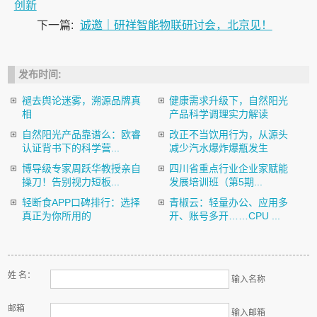
创新
下一篇:
诚邀｜研祥智能物联研讨会，北京见！
发布时间:
褪去舆论迷雾，溯源品牌真
健康需求升级下，自然阳光
相
产品科学调理实力解读
自然阳光产品靠谱么：欧睿
改正不当饮用行为，从源头
认证背书下的科学营...
减少汽水爆炸爆瓶发生
博导级专家周跃华教授亲自
四川省重点行业企业家赋能
操刀！告别视力短板...
发展培训班（第5期...
轻断食APP口碑排行：选择
青椒云：轻量办公、应用多
真正为你所用的
开、账号多开……CPU ...
姓 名：
输入名称
邮箱
输入邮箱