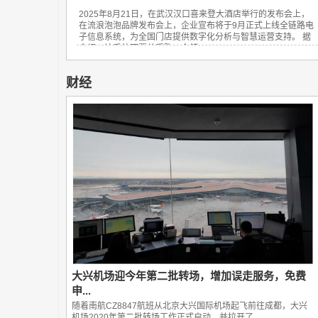
2025年8月21日，在武汉汉口喜来登大酒店举行的发布会上，
在流浪泡泡品牌发布会上，企业宣布将于9月正式上线全链路电
子信息系统，为全国门店提供数字化分析与智慧运营支持。 据
介绍，该系统可覆盖采购、仓储、...
财经
大兴机场迎今年第二批转场，增加误走服务，免费
申...
随着南航CZ8847航班从北京大兴国际机场起飞前往成都，大兴
机场2020年第二批转场工作正式启动，并拉开了...