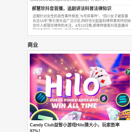
郝慧珍抖音首播，追剧讲法科普法律知识
近期针对女性的恶性事件频发,“N号房事件”、“四川女子被家暴
长达16年”等引发社会广泛讨论,同时也引起盈科律师事务所创始
合伙人郝慧珍律师的关注。4月10日晚,郝律师做客抖音直播间
围绕电视剧《安家》中的剧情向网友...
商业
Candy Club益智小游戏Hilo猜大小，玩家胜率
97%！