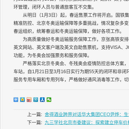
环管理，闭环人员与普通旅客互不交集。
从明日（1月3日）起，春运售票工作将开启。国铁集
精准防控、北京冬奥运输保障等多重挑战，情况复杂多变
春运组织，统筹春运和冬奥运输保障，做好各项工作。
为高质量做好冬奥运输服务保障工作，京张高铁安排4
英文网站、英文客户端及英文自助售票机，支持VISA、
功能，为冬奥会加强票务和服务保障。
严格落实北京冬奥会、冬残奥会疫情防控总体方案，
车站，自1月21日至3月16日实行为期55天的闭环和
服务专用车厢和专用列车，严格做好通风消毒等工作，切
上一篇:
舍得酒业跨界对话华大集团CEO尹烨：
下一篇:
九三学社北京市委建议：探索建立停车价