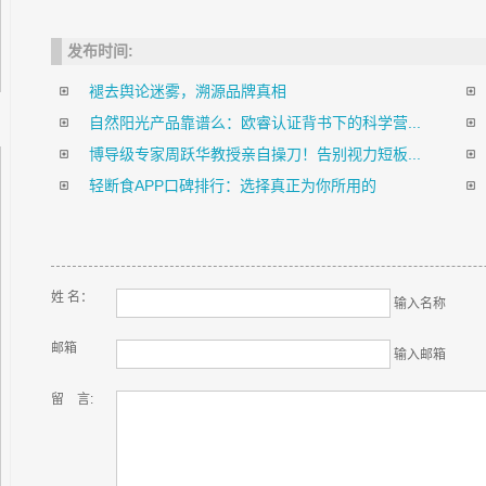
发布时间:
褪去舆论迷雾，溯源品牌真相
自然阳光产品靠谱么：欧睿认证背书下的科学营...
博导级专家周跃华教授亲自操刀！告别视力短板...
轻断食APP口碑排行：选择真正为你所用的
姓 名：
输入名称
邮箱
输入邮箱
留 言: