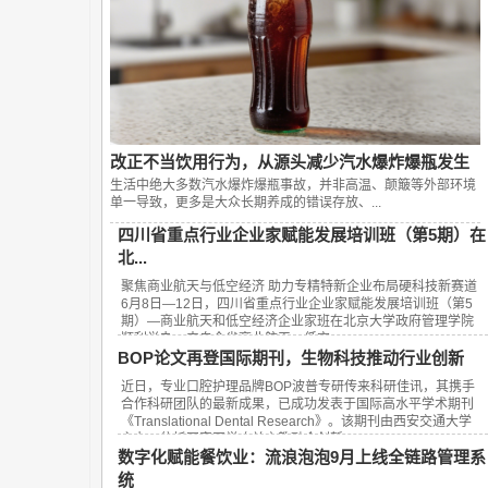
改正不当饮用行为，从源头减少汽水爆炸爆瓶发生
生活中绝大多数汽水爆炸爆瓶事故，并非高温、颠簸等外部环境
单一导致，更多是大众长期养成的错误存放、...
四川省重点行业企业家赋能发展培训班（第5期）在
北...
聚焦商业航天与低空经济 助力专精特新企业布局硬科技新赛道
6月8日—12日，四川省重点行业企业家赋能发展培训班（第5
期）—商业航天和低空经济企业家班在北京大学政府管理学院
顺利举办。来自全省商业航天、低空...
BOP论文再登国际期刊，生物科技推动行业创新
近日，专业口腔护理品牌BOP波普专研传来科研佳讯，其携手
合作科研团队的最新成果，已成功发表于国际高水平学术期刊
《Translational Dental Research》。该期刊由西安交通大学
主办，依托国家医学攻关产教融合创新...
数字化赋能餐饮业：流浪泡泡9月上线全链路管理系
统