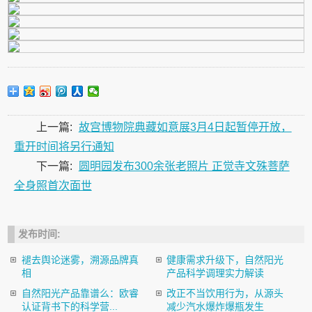
上一篇:
故宫博物院典藏如意展3月4日起暂停开放，
重开时间将另行通知
下一篇:
圆明园发布300余张老照片 正觉寺文殊菩萨
全身照首次面世
发布时间:
褪去舆论迷雾，溯源品牌真
健康需求升级下，自然阳光
相
产品科学调理实力解读
自然阳光产品靠谱么：欧睿
改正不当饮用行为，从源头
认证背书下的科学营...
减少汽水爆炸爆瓶发生