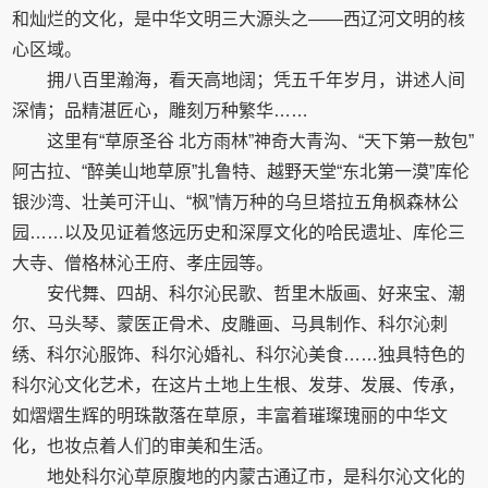
和灿烂的文化，是中华文明三大源头之——西辽河文明的核
心区域。
拥八百里瀚海，看天高地阔；凭五千年岁月，讲述人间
深情；品精湛匠心，雕刻万种繁华……
这里有“草原圣谷 北方雨林”神奇大青沟、“天下第一敖包”
阿古拉、“醉美山地草原”扎鲁特、越野天堂“东北第一漠”库伦
银沙湾、壮美可汗山、“枫”情万种的乌旦塔拉五角枫森林公
园……以及见证着悠远历史和深厚文化的哈民遗址、库伦三
大寺、僧格林沁王府、孝庄园等。
安代舞、四胡、科尔沁民歌、哲里木版画、好来宝、潮
尔、马头琴、蒙医正骨术、皮雕画、马具制作、科尔沁刺
绣、科尔沁服饰、科尔沁婚礼、科尔沁美食……独具特色的
科尔沁文化艺术，在这片土地上生根、发芽、发展、传承，
如熠熠生辉的明珠散落在草原，丰富着璀璨瑰丽的中华文
化，也妆点着人们的审美和生活。
地处科尔沁草原腹地的内蒙古通辽市，是科尔沁文化的