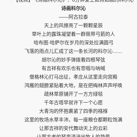
诗画科尔沁
——阿古拉泰
天上的风擦亮了一颗颗星辰
草叶上的露珠凝望着一群佩带弓箭的人
哈布图·哈萨尔在岁月的深处拉满圆弓
飞落的雨点儿汇成了这一条长河的科尔沁……
胡尔沁的妙手弹拨着四根琴弦
有吉祥有欢乐也有悲咽与呐喊
僧格林沁打马出征，孝庄从这里走向宫殿
鸿雁的翅膀紧贴着大地，是在把梅林声声呼唤
疏林草原铺开了一方方绿毯
千年古塔早就许下一个心愿
大青沟的怀抱裹紧了四季的襁褓
这里的牧场水草丰沛，每一座粮仓都颗粒饱满
让那吉祥的安代舞动天上的云彩
让那古老的琴声流淌出牧人的挚爱