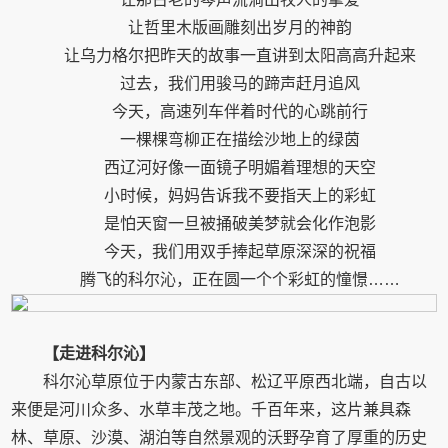
让哲里木版画雕刻出岁月的神韵
让乌力格尔把昨天的故事一直讲到太阳高高升起来
过去，我们用骏马的蹄声赶月追风
今天，高速列车伴着时代的心跳前行
一棵棵弯柳正在描绘沙地上的绿茵
西辽河好像一面镜子明媚着理想的天空
小时候，妈妈告诉我不要指天上的彩虹
是怕天窗一旦被捅破美梦就会化作泡影
今天，我们用双手捧起草原深深的祝福
腾飞的科尔沁，正在圆一个个彩虹的憧憬……
【走进科尔沁】
科尔沁草原位于内蒙古东部、松辽平原西北端，自古以
来便是河川众多、水草丰茂之地。千百年来，这片兼具森
林、草原、沙漠、湖泊等自然景观的沃野孕育了厚重的历史