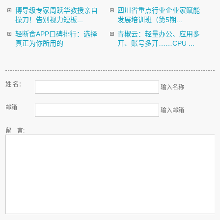
博导级专家周跃华教授亲自
四川省重点行业企业家赋能
操刀！告别视力短板...
发展培训班（第5期...
轻断食APP口碑排行：选择
青椒云：轻量办公、应用多
真正为你所用的
开、账号多开……CPU ...
姓 名：
输入名称
邮箱
输入邮箱
留 言: