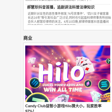
郝慧珍抖音首播，追剧讲法科普法律知识
近期针对女性的恶性事件频发,“N号房事件”、“四川女子被家暴
长达16年”等引发社会广泛讨论,同时也引起盈科律师事务所创始
合伙人郝慧珍律师的关注。4月10日晚,郝律师做客抖音直播间
围绕电视剧《安家》中的剧情向网友...
商业
Candy Club益智小游戏Hilo猜大小，玩家胜率
97%！