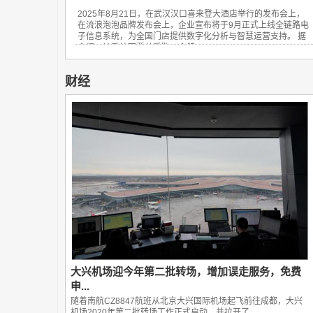
2025年8月21日，在武汉汉口喜来登大酒店举行的发布会上，
在流浪泡泡品牌发布会上，企业宣布将于9月正式上线全链路电
子信息系统，为全国门店提供数字化分析与智慧运营支持。 据
介绍，该系统可覆盖采购、仓储、...
财经
大兴机场迎今年第二批转场，增加误走服务，免费
申...
随着南航CZ8847航班从北京大兴国际机场起飞前往成都，大兴
机场2020年第二批转场工作正式启动，并拉开了...