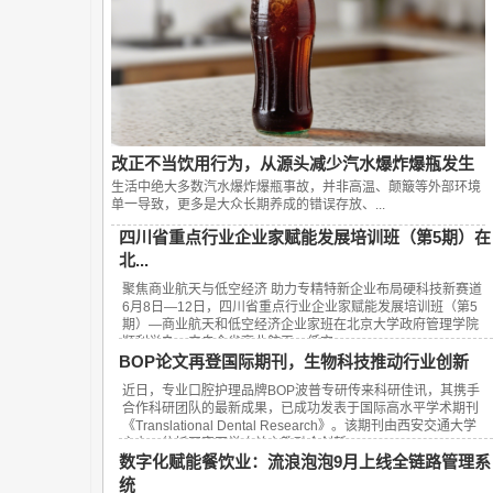
改正不当饮用行为，从源头减少汽水爆炸爆瓶发生
生活中绝大多数汽水爆炸爆瓶事故，并非高温、颠簸等外部环境
单一导致，更多是大众长期养成的错误存放、...
四川省重点行业企业家赋能发展培训班（第5期）在
北...
聚焦商业航天与低空经济 助力专精特新企业布局硬科技新赛道
6月8日—12日，四川省重点行业企业家赋能发展培训班（第5
期）—商业航天和低空经济企业家班在北京大学政府管理学院
顺利举办。来自全省商业航天、低空...
BOP论文再登国际期刊，生物科技推动行业创新
近日，专业口腔护理品牌BOP波普专研传来科研佳讯，其携手
合作科研团队的最新成果，已成功发表于国际高水平学术期刊
《Translational Dental Research》。该期刊由西安交通大学
主办，依托国家医学攻关产教融合创新...
数字化赋能餐饮业：流浪泡泡9月上线全链路管理系
统