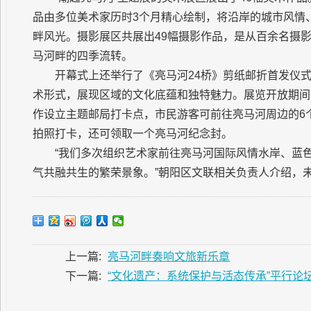
品由多位美术家历时3个月精心绘制，将沿岸的城市风情
畔风光。摄影展区共展出49幅摄影作品，是从百余名摄影
马河畔的四季流转。
开幕式上还举行了《亮马河24桥》剪纸邮折首发仪
术形式，展现区域的文化底蕴和独特魅力。展览开放期间
作设立主题邮局打卡点，市民游客可前往亮马河周边的6个
拍照打卡，还可领取一个亮马河纪念封。
“我们多次组织艺术家前往亮马河国际风情水岸、蓝
气共融共生的繁荣景象。”朝阳区文联相关负责人介绍，未
上一篇:
亮马河畔奏响文旅新乐章
下一篇:
“文化遗产：系统保护与活态传承”平行论