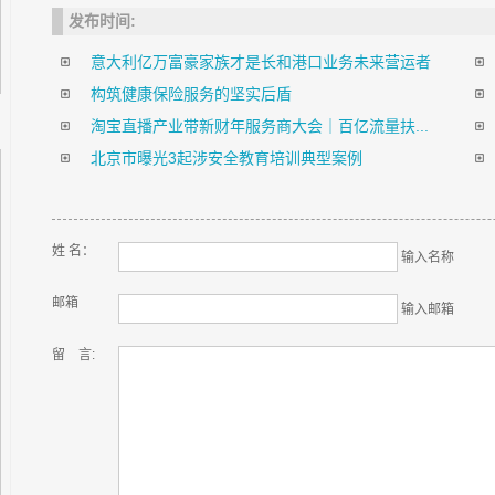
发布时间:
意大利亿万富豪家族才是长和港口业务未来营运者
构筑健康保险服务的坚实后盾
淘宝直播产业带新财年服务商大会｜百亿流量扶...
北京市曝光3起涉安全教育培训典型案例
姓 名：
输入名称
邮箱
输入邮箱
留 言: