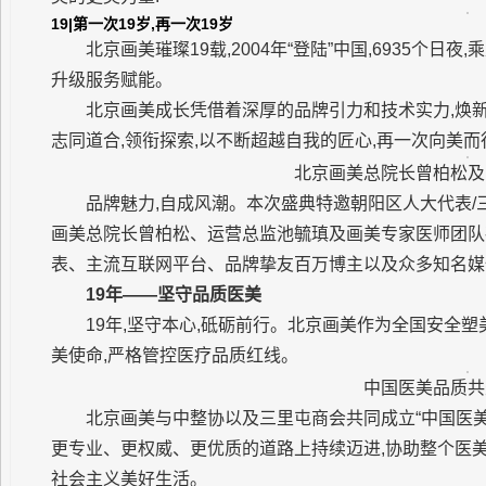
19|第一次19岁,再一次19岁
北京画美璀璨19载,2004年“登陆”中国,6935个日
升级服务赋能。
北京画美成长凭借着深厚的品牌引力和技术实力,焕
志同道合,领衔探索,以不断超越自我的匠心,再一次向美而
北京画美总院长曾柏松及
品牌魅力,自成风潮。本次盛典特邀朝阳区人大代表
画美总院长曾柏松、运营总监池毓瑱及画美专家医师团队
表、主流互联网平台、品牌挚友百万博主以及众多知名媒体
19年
——
坚守品质医美
19年,坚守本心,砥砺前行。北京画美作为全国安全塑
美使命,严格管控医疗品质红线。
中国医美品质共
北京画美与中整协以及三里屯商会共同成立“中国医美品