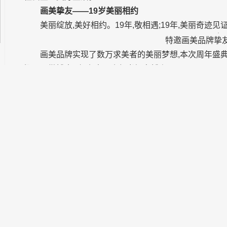
更专业、更权威、更优质的道路上持续迈进,协助整个医美
社会主义美好生活。
画美挚友——19岁美丽相约
美丽绽放,美好相约。19年,敬相遇;19年,美丽奇
特邀画美品牌挚友
画美品牌实现了数万求美者的美丽梦想,本次周年盛
椰子、微博大V郭东杰、小红书知名博主JOESON、sept
北京画美19岁助力,讲述自己与画美的故事,一起为北京画
十大新品发布——
医美
潮流
新风向标
北京画美十九周年盛典匠心钜献,强势发布秋冬10大
向标。
北京画美八大美学
画美集团无创美容技术总院长高明英、北京画美无创
晓红、整形美容技术院长马群、私密美容技术院长张守玲现