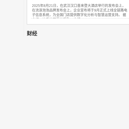
2025年8月21日，在武汉汉口喜来登大酒店举行的发布会上，
在流浪泡泡品牌发布会上，企业宣布将于9月正式上线全链路电
子信息系统，为全国门店提供数字化分析与智慧运营支持。 据
介绍，该系统可覆盖采购、仓储、...
财经
大兴机场迎今年第二批转场，增加误走服务，免费
申...
随着南航CZ8847航班从北京大兴国际机场起飞前往成都，大兴
机场2020年第二批转场工作正式启动，并拉开了...