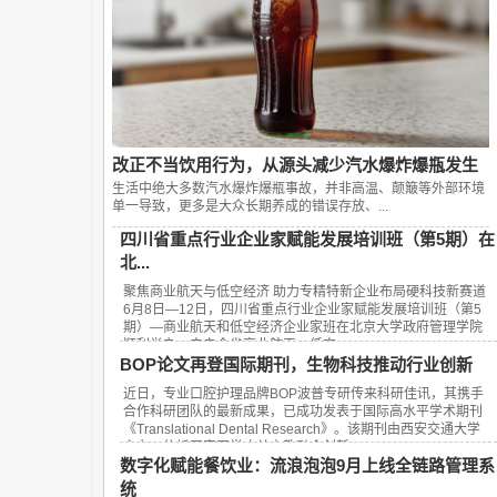
改正不当饮用行为，从源头减少汽水爆炸爆瓶发生
生活中绝大多数汽水爆炸爆瓶事故，并非高温、颠簸等外部环境
单一导致，更多是大众长期养成的错误存放、...
四川省重点行业企业家赋能发展培训班（第5期）在
北...
聚焦商业航天与低空经济 助力专精特新企业布局硬科技新赛道
6月8日—12日，四川省重点行业企业家赋能发展培训班（第5
期）—商业航天和低空经济企业家班在北京大学政府管理学院
顺利举办。来自全省商业航天、低空...
BOP论文再登国际期刊，生物科技推动行业创新
近日，专业口腔护理品牌BOP波普专研传来科研佳讯，其携手
合作科研团队的最新成果，已成功发表于国际高水平学术期刊
《Translational Dental Research》。该期刊由西安交通大学
主办，依托国家医学攻关产教融合创新...
数字化赋能餐饮业：流浪泡泡9月上线全链路管理系
统