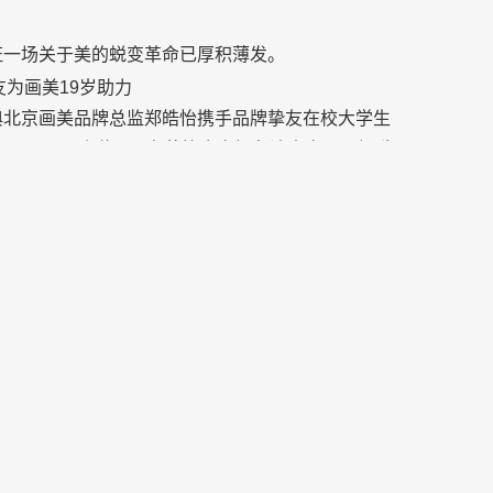
市场的良性运转与发展,正面满足群众医美需求,共建
迹见证一场关于美的蜕变革命已厚积薄发。
为画美19岁助力
典北京画美品牌总监郑皓怡携手品牌挚友在校大学生
17、Olivia孔曦晨、老葛等众多好友达人齐聚现场,为
美庆生。19年一路同行,共同期待再一次19岁。
医美新品及八大美学体系,再次美丽演绎医美潮流新风
&十大新品发布仪式
美容技术院长刘文先、皮肤美容技术院长吴磊、魏
场分别分享了【10大新品】五环美学2.0、身形美