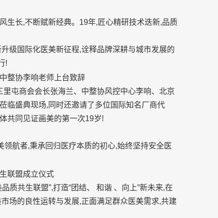
夜,乘风生长,不断赋新经典。19年,匠心精研技术迭新,品质
新升级国际化医美新征程,诠释品牌深耕与城市发展的
行!
中整协李响老师上台致辞
/三里屯商会会长张海兰、中整协风控中心李响、北京
莅临盛典现场,同时还邀请了多位国际知名厂商代
共同见证画美的第一次19岁!
美领航者,秉承回归医疗本质的初心,始终坚持安全医
生联盟成立仪式
质共生联盟”,打造“团结、 和谐 、向上”新未来,在